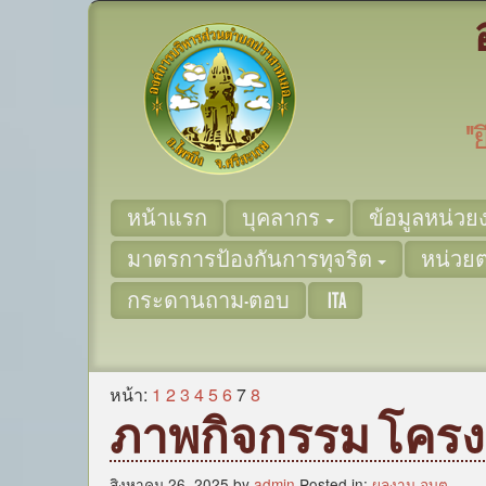
"
หน้าแรก
บุคลากร
ข้อมูลหน่ว
มาตรการป้องกันการทุจริต
หน่วย
กระดานถาม-ตอบ
ITA
หน้า:
1
2
3
4
5
6
7
8
ภาพกิจกรรม โคร
สิงหาคม 26, 2025 by
admin
Posted in:
ผลงาน อบต.