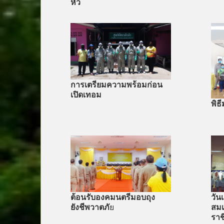
หัว
การเตรียมความพร้อมก่อน
เปิดเทอม
พิธ
ต้อนรับองคมนตรีมอบถุง
วั
ยังชีพวาตภั
ย
สมเ
ราช