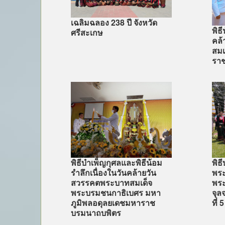
เฉลิมฉลอง 238 ปี จังหวัด
พิธ
ศรีสะเกษ
คล
สมเ
รา
พิธีบำเพ็ญกุศลและพิธีน้อม
พิธ
รำลึกเนื่องในวันคล้ายวัน
พระ
สวรรคตพระบาทสมเด็จ
พร
พระบรมชนกาธิเบศร มหา
จุล
ภูมิพลอดุลยเดชมหาราช
ที่ 5
บรมนาถบพิตร