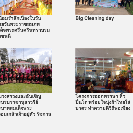
ีน้อมรำลึกเนื่องในวัน
Big Cleaning day
้ายวันพระราชสมภพ
ด็จพระศรีนครินทราบรม
ชชนนี
ีบวงสรวงและอันเชิญ
โครงการออกพรรษา หิ้ว
บรมราชานุสาวรีย์
ปิ่นโต พร้อมใจนุ่งผ้าไทยใส่
ะบาทสมเด็จพระ
บาตร ทำความดีวิถีพอเพียง
จอมเกล้าเจ้าอยู่หัว รัชกาล