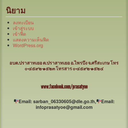
นิยาม
ลงทะเบียน
เข้าสู่ระบบ
เข้าฟีด
แสดงความเห็นฟีด
WordPress.org
อบต.ปราสาทเยอ ต.ปราสาทเยอ อ.ไพรบึง จ.ศรีสะเกษ
โทร
๐-๔๕๙๒-๑๕๒๓ โทรสาร ๐-๔๕๙๒-๑๕๒๔
www.facebook.com/prasatyoe
Email: sarban_06330605@dle.go.th,
Email:
infoprasatyoe@gmail.com