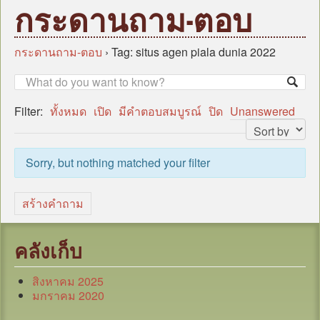
หน้าแรก
กระดานถาม-ตอบ
บุคลากร
ข้อมูลหน่วยงาน
กระดานถาม-ตอบ
›
Tag: situs agen piala dunia 2022
กฎหมาย/ระเบียบ/คู่มือ
ข่าวสาร อบต.
Filter:
ทั้งหมด
เปิด
มีคำตอบสมบูรณ์
ปิด
Unanswered
แผน
ภารกิจ/กิจกรรม
Sorry, but nothing matched your filter
มาตรการป้องกันการทุจริต
หน่วยตรวจสอบภายใน
สร้างคำถาม
ศูนย์บริการร่วม (Oss)
แบบประเมินความพึงพอใจ
คลังเก็บ
กระดานถาม-ตอบ
สิงหาคม 2025
ITA
มกราคม 2020