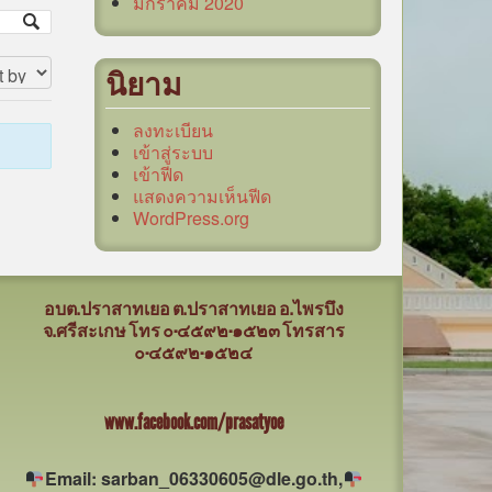
มกราคม 2020
นิยาม
ลงทะเบียน
เข้าสู่ระบบ
เข้าฟีด
แสดงความเห็นฟีด
WordPress.org
อบต.ปราสาทเยอ ต.ปราสาทเยอ อ.ไพรบึง
จ.ศรีสะเกษ
โทร ๐-๔๕๙๒-๑๕๒๓ โทรสาร
๐-๔๕๙๒-๑๕๒๔
www.facebook.com/prasatyoe
Email: sarban_06330605@dle.go.th,