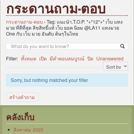
หน้าแรก
กระดานถาม-ตอบ
บุคลากร
ข้อมูลหน่วยงาน
กระดานถาม-ตอบ
›
Tag: แนะนำ.T.O.P. *+*12*+* เว็บ แทง
มวย ทีดีที่สุด ลิขสิทธิ์แท้ เว็บ ยอด นิยม @LA11 แทงมวย
กฎหมาย/ระเบียบ/คู่มือ
One กับ เว็บ มวย อันดับ ต้นๆในไทย
ข่าวสาร อบต.
แผน
Filter:
ทั้งหมด
เปิด
มีคำตอบสมบูรณ์
ปิด
Unanswered
ภารกิจ/กิจกรรม
มาตรการป้องกันการทุจริต
Sorry, but nothing matched your filter
หน่วยตรวจสอบภายใน
ศูนย์บริการร่วม (Oss)
สร้างคำถาม
แบบประเมินความพึงพอใจ
กระดานถาม-ตอบ
คลังเก็บ
ITA
สิงหาคม 2025