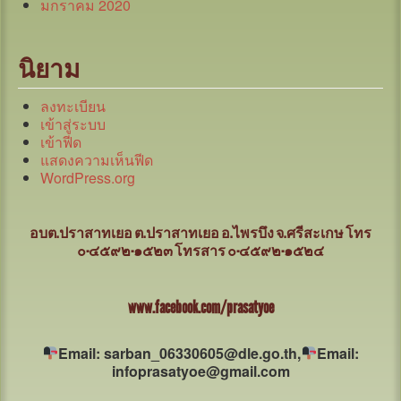
มกราคม 2020
นิยาม
ลงทะเบียน
เข้าสู่ระบบ
เข้าฟีด
แสดงความเห็นฟีด
WordPress.org
อบต.ปราสาทเยอ ต.ปราสาทเยอ อ.ไพรบึง จ.ศรีสะเกษ
โทร
๐-๔๕๙๒-๑๕๒๓ โทรสาร ๐-๔๕๙๒-๑๕๒๔
www.facebook.com/prasatyoe
Email: sarban_06330605@dle.go.th,
Email:
infoprasatyoe@gmail.com