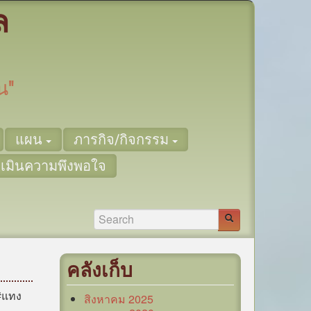
ล
น"
แผน
ภารกิจ/กิจกรรม
เมินความพึงพอใจ
คลังเก็บ
#แทง
สิงหาคม 2025