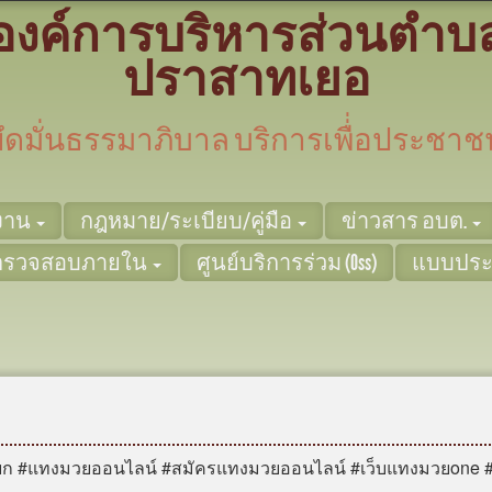
องค์การบริหารส่วนตำบ
ปราสาทเยอ
ยึดมั่นธรรมาภิบาล บริการเพื่่อประชาช
ยงาน
กฎหมาย/ระเบียบ/คู่มือ
ข่าวสาร อบต.
ตรวจสอบภายใน
ศูนย์บริการร่วม (Oss)
แบบประ
ยก #แทงมวยออนไลน์ #สมัครแทงมวยออนไลน์ #เว็บแทงมวยone 