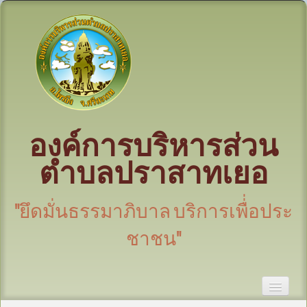
องค์การบริหารส่วน
ตำบลปราสาทเยอ
"ยึดมั่นธรรมาภิบาล บริการเพื่่อประ
ชาชน"