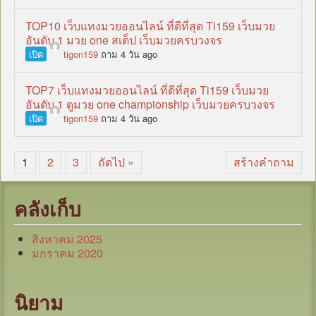
TOP10 เว็บแทงมวยออนไลน์ ที่ดีที่สุด Ti159 เว็บมวย
อันดับ 1 มวย one สเต็ป เว็บมวยครบวงจร
เปิด
tigon159
ถาม 4 วัน ago
TOP7 เว็บแทงมวยออนไลน์ ที่ดีที่สุด Ti159 เว็บมวย
อันดับ 1 ดูมวย one championship เว็บมวยครบวงจร
เปิด
tigon159
ถาม 4 วัน ago
1
2
3
ถัดไป »
สร้างคำถาม
คลังเก็บ
สิงหาคม 2025
มกราคม 2020
นิยาม