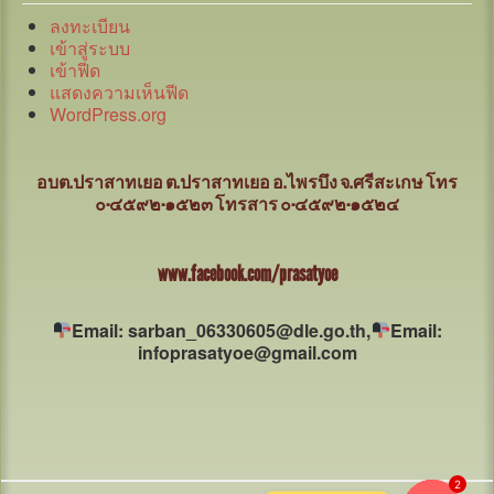
ลงทะเบียน
เข้าสู่ระบบ
เข้าฟีด
แสดงความเห็นฟีด
WordPress.org
อบต.ปราสาทเยอ ต.ปราสาทเยอ อ.ไพรบึง จ.ศรีสะเกษ
โทร
๐-๔๕๙๒-๑๕๒๓ โทรสาร ๐-๔๕๙๒-๑๕๒๔
www.facebook.com/prasatyoe
Email: sarban_06330605@dle.go.th,
Email:
infoprasatyoe@gmail.com
2