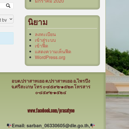
มกราคม 2020
นิยาม
ลงทะเบียน
เข้าสู่ระบบ
เข้าฟีด
แสดงความเห็นฟีด
WordPress.org
อบต.ปราสาทเยอ ต.ปราสาทเยอ อ.ไพรบึง
จ.ศรีสะเกษ
โทร ๐-๔๕๙๒-๑๕๒๓ โทรสาร
๐-๔๕๙๒-๑๕๒๔
www.facebook.com/prasatyoe
Email: sarban_06330605@dle.go.th,