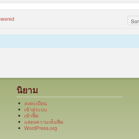
swered
นิยาม
ลงทะเบียน
เข้าสู่ระบบ
เข้าฟีด
แสดงความเห็นฟีด
WordPress.org