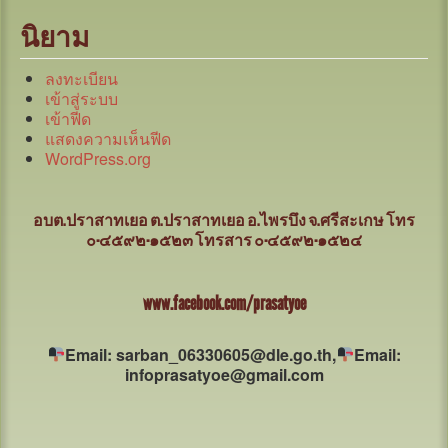
นิยาม
ลงทะเบียน
เข้าสู่ระบบ
เข้าฟีด
แสดงความเห็นฟีด
WordPress.org
อบต.ปราสาทเยอ ต.ปราสาทเยอ อ.ไพรบึง จ.ศรีสะเกษ
โทร
๐-๔๕๙๒-๑๕๒๓ โทรสาร ๐-๔๕๙๒-๑๕๒๔
www.facebook.com/prasatyoe
Email: sarban_06330605@dle.go.th,
Email:
infoprasatyoe@gmail.com