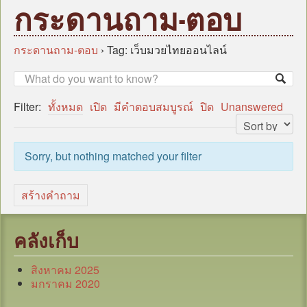
หน้าแรก
กระดานถาม-ตอบ
บุคลากร
ข้อมูลหน่วยงาน
กระดานถาม-ตอบ
›
Tag: เว็บมวยไทยออนไลน์
กฎหมาย/ระเบียบ/คู่มือ
ข่าวสาร อบต.
Filter:
ทั้งหมด
เปิด
มีคำตอบสมบูรณ์
ปิด
Unanswered
แผน
ภารกิจ/กิจกรรม
Sorry, but nothing matched your filter
มาตรการป้องกันการทุจริต
หน่วยตรวจสอบภายใน
สร้างคำถาม
ศูนย์บริการร่วม (Oss)
แบบประเมินความพึงพอใจ
คลังเก็บ
กระดานถาม-ตอบ
สิงหาคม 2025
ITA
มกราคม 2020