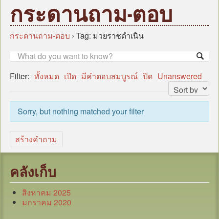
หน้าแรก
กระดานถาม-ตอบ
บุคลากร
ข้อมูลหน่วยงาน
กระดานถาม-ตอบ
›
Tag: มวยราชดำเนิน
กฎหมาย/ระเบียบ/คู่มือ
ข่าวสาร อบต.
Filter:
ทั้งหมด
เปิด
มีคำตอบสมบูรณ์
ปิด
Unanswered
แผน
ภารกิจ/กิจกรรม
Sorry, but nothing matched your filter
มาตรการป้องกันการทุจริต
หน่วยตรวจสอบภายใน
สร้างคำถาม
ศูนย์บริการร่วม (Oss)
แบบประเมินความพึงพอใจ
คลังเก็บ
กระดานถาม-ตอบ
สิงหาคม 2025
ITA
มกราคม 2020