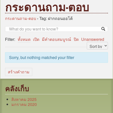
หน้าแรก
กระดานถาม-ตอบ
บุคลากร
ข้อมูลหน่วยงาน
กระดานถาม-ตอบ
›
Tag: ฝากถอนออโต้
กฎหมาย/ระเบียบ/คู่มือ
ข่าวสาร อบต.
Filter:
ทั้งหมด
เปิด
มีคำตอบสมบูรณ์
ปิด
Unanswered
แผน
ภารกิจ/กิจกรรม
Sorry, but nothing matched your filter
มาตรการป้องกันการทุจริต
หน่วยตรวจสอบภายใน
สร้างคำถาม
ศูนย์บริการร่วม (Oss)
แบบประเมินความพึงพอใจ
คลังเก็บ
กระดานถาม-ตอบ
สิงหาคม 2025
ITA
มกราคม 2020