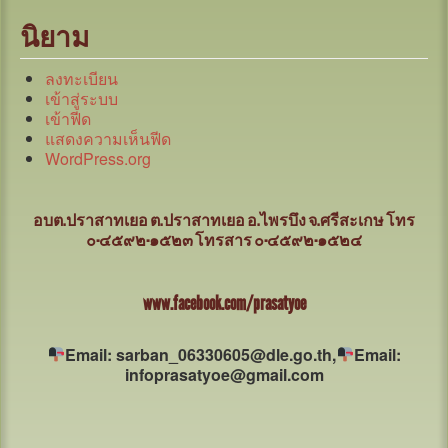
นิยาม
ลงทะเบียน
เข้าสู่ระบบ
เข้าฟีด
แสดงความเห็นฟีด
WordPress.org
อบต.ปราสาทเยอ ต.ปราสาทเยอ อ.ไพรบึง จ.ศรีสะเกษ
โทร
๐-๔๕๙๒-๑๕๒๓ โทรสาร ๐-๔๕๙๒-๑๕๒๔
www.facebook.com/prasatyoe
Email: sarban_06330605@dle.go.th,
Email:
infoprasatyoe@gmail.com