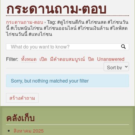
หน้าแรก
กระดานถาม-ตอบ
บุคลากร
ข้อมูลหน่วยงาน
กระดานถาม-ตอบ
›
Tag: #ดูไก่ชนตีกัน #ไก่ชนสด #ไก่ชนวัน
นี้ #เว็บพนันไก่ชน #ไก่ชนออนไลน์ #ไก่ชนเงินล้าน #ไลฟ์สด
กฎหมาย/ระเบียบ/คู่มือ
ไก่ชนวันนี้ #แทงไก่ชน
ข่าวสาร อบต.
แผน
Filter:
ทั้งหมด
เปิด
มีคำตอบสมบูรณ์
ปิด
Unanswered
ภารกิจ/กิจกรรม
มาตรการป้องกันการทุจริต
Sorry, but nothing matched your filter
หน่วยตรวจสอบภายใน
ศูนย์บริการร่วม (Oss)
สร้างคำถาม
แบบประเมินความพึงพอใจ
กระดานถาม-ตอบ
คลังเก็บ
ITA
สิงหาคม 2025