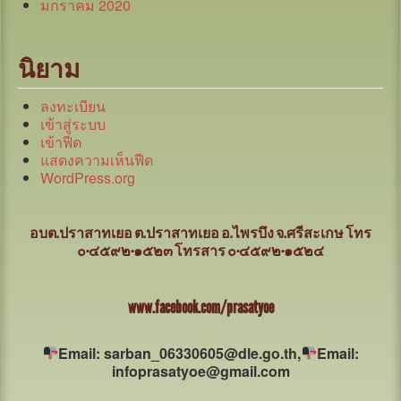
มกราคม 2020
นิยาม
ลงทะเบียน
เข้าสู่ระบบ
เข้าฟีด
แสดงความเห็นฟีด
WordPress.org
อบต.ปราสาทเยอ ต.ปราสาทเยอ อ.ไพรบึง จ.ศรีสะเกษ
โทร
๐-๔๕๙๒-๑๕๒๓ โทรสาร ๐-๔๕๙๒-๑๕๒๔
www.facebook.com/prasatyoe
Email: sarban_06330605@dle.go.th,
Email:
infoprasatyoe@gmail.com