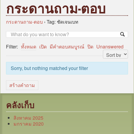
หน้าแรก
กระดานถาม-ตอบ
บุคลากร
ข้อมูลหน่วยงาน
กระดานถาม-ตอบ
›
Tag: ชัดเจนเบท
กฎหมาย/ระเบียบ/คู่มือ
ข่าวสาร อบต.
Filter:
ทั้งหมด
เปิด
มีคำตอบสมบูรณ์
ปิด
Unanswered
แผน
ภารกิจ/กิจกรรม
Sorry, but nothing matched your filter
มาตรการป้องกันการทุจริต
หน่วยตรวจสอบภายใน
สร้างคำถาม
ศูนย์บริการร่วม (Oss)
แบบประเมินความพึงพอใจ
คลังเก็บ
กระดานถาม-ตอบ
สิงหาคม 2025
ITA
มกราคม 2020