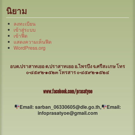
นิยาม
ลงทะเบียน
เข้าสู่ระบบ
เข้าฟีด
แสดงความเห็นฟีด
WordPress.org
อบต.ปราสาทเยอ ต.ปราสาทเยอ อ.ไพรบึง จ.ศรีสะเกษ
โทร
๐-๔๕๙๒-๑๕๒๓ โทรสาร ๐-๔๕๙๒-๑๕๒๔
www.facebook.com/prasatyoe
Email: sarban_06330605@dle.go.th,
Email:
infoprasatyoe@gmail.com