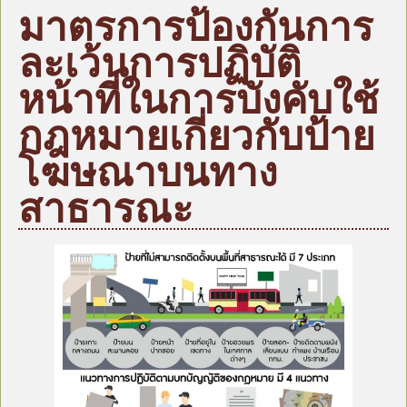
หน้าแรก
มาตรการป้องกันการ
บุคลากร
ละเว้นการปฏิบัติ
ข้อมูลหน่วยงาน
หน้าที่ในการบังคับใช้
กฎหมาย/ระเบียบ/คู่มือ
กฎหมายเกี่ยวกับป้าย
ข่าวสาร อบต.
แผน
โฆษณาบนทาง
ภารกิจ/กิจกรรม
สาธารณะ
มาตรการป้องกันการทุจริต
หน่วยตรวจสอบภายใน
ศูนย์บริการร่วม (Oss)
แบบประเมินความพึงพอใจ
กระดานถาม-ตอบ
ITA