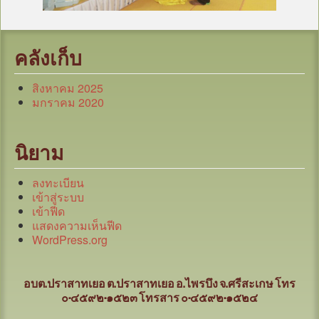
คลังเก็บ
สิงหาคม 2025
มกราคม 2020
นิยาม
ลงทะเบียน
เข้าสู่ระบบ
เข้าฟีด
แสดงความเห็นฟีด
WordPress.org
อบต.ปราสาทเยอ ต.ปราสาทเยอ อ.ไพรบึง จ.ศรีสะเกษ
โทร
๐-๔๕๙๒-๑๕๒๓ โทรสาร ๐-๔๕๙๒-๑๕๒๔