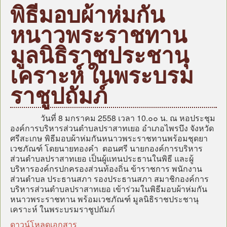
หน้าแรก
พิธีมอบผ้าห่มกัน
บุคลากร
หนาวพระราชทาน
ข้อมูลหน่วยงาน
มูลนิธิราชประชานุ
กฎหมาย/ระเบียบ/คู่มือ
เคราะห์ ในพระบรม
ข่าวสาร อบต.
แผน
ราชูปถัมภ์
ภารกิจ/กิจกรรม
วันที่ 8 มกราคม 2558 เวลา 10.๐๐ น. ณ หอประชุม
มาตรการป้องกันการทุจริต
องค์การบริหารส่วนตำบลปราสาทเยอ อำเภอไพรบึง จังหวัด
ศรีสะเกษ พิธีมอบผ้าห่มกันหนาวพระราชทานพร้อมชุดยา
หน่วยตรวจสอบภายใน
เวชภัณฑ์ โดยนายทองคำ ตอนศรี นายกองค์การบริหาร
ศูนย์บริการร่วม (Oss)
ส่วนตำบลปราสาทเยอ เป็นผู้แทนประธานในพิธี และผู้
บริหารองค์กรปกครองส่วนท้องถิ่น ข้าราชการ พนักงาน
แบบประเมินความพึงพอใจ
ส่วนตำบล ประธานสภา รองประธานสภา สมาชิกองค์การ
บริหารส่วนตำบลปราสาทเยอ เข้าร่วมในพิธีมอบผ้าห่มกัน
กระดานถาม-ตอบ
หนาวพระราชทาน พร้อมเวชภัณฑ์ มูลนิธิราชประชานุ
ITA
เคราะห์ ในพระบรมราชูปถัมภ์
ดาวน์โหลดเอกสาร