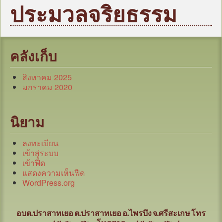
หน้าแรก
ประมวลจริยธรรม
บุคลากร
ข้อมูลหน่วยงาน
กฎหมาย/ระเบียบ/คู่มือ
คลังเก็บ
ข่าวสาร อบต.
สิงหาคม 2025
แผน
มกราคม 2020
ภารกิจ/กิจกรรม
มาตรการป้องกันการทุจริต
นิยาม
หน่วยตรวจสอบภายใน
ลงทะเบียน
ศูนย์บริการร่วม (Oss)
เข้าสู่ระบบ
เข้าฟีด
แบบประเมินความพึงพอใจ
แสดงความเห็นฟีด
WordPress.org
กระดานถาม-ตอบ
ITA
อบต.ปราสาทเยอ ต.ปราสาทเยอ อ.ไพรบึง จ.ศรีสะเกษ
โทร