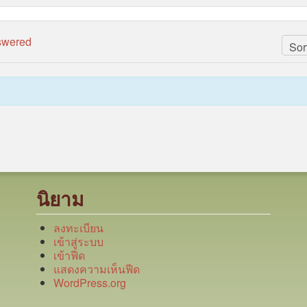
swered
นิยาม
ลงทะเบียน
เข้าสู่ระบบ
เข้าฟีด
แสดงความเห็นฟีด
WordPress.org