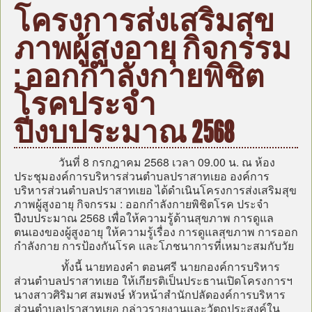
หน้าแรก
โครงการส่งเสริมสุข
บุคลากร
ภาพผู้สูงอายุ กิจกรรม
ข้อมูลหน่วยงาน
: ออกกำลังกายพิชิต
กฎหมาย/ระเบียบ/คู่มือ
โรคประจํา
ข่าวสาร อบต.
แผน
ปีงบประมาณ 2568
ภารกิจ/กิจกรรม
วันที่ 8 กรกฎาคม 2568 เวลา 09.00 น. ณ ห้อง
มาตรการป้องกันการทุจริต
ประชุมองค์การบริหารส่วนตำบลปราสาทเยอ องค์การ
บริหารส่วนตำบลปราสาทเยอ ได้ดำเนินโครงการส่งเสริมสุข
หน่วยตรวจสอบภายใน
ภาพผู้สูงอายุ กิจกรรม : ออกกำลังกายพิชิตโรค ประจำ
ศูนย์บริการร่วม (Oss)
ปีงบประมาณ 2568 เพื่อให้ความรู้ด้านสุขภาพ การดูแล
ตนเองของผู้สูงอายุ ให้ความรู้เรื่อง การดูแลสุขภาพ การออก
แบบประเมินความพึงพอใจ
กำลังกาย การป้องกันโรค และโภชนาการที่เหมาะสมกับวัย
กระดานถาม-ตอบ
ทั้งนี้ นายทองคำ ตอนศรี นายกองค์การบริหาร
ส่วนตำบลปราสาทเยอ ให้เกียรติเป็นประธานเปิดโครงการฯ
ITA
นางสาวศิริมาศ สมพงษ์ หัวหน้าสำนักปลัดองค์การบริหาร
ส่วนตำบลปราสาทเยอ กล่าวรายงานและวัตถุประสงค์ใน