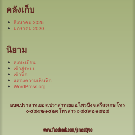
คลังเก็บ
สิงหาคม 2025
มกราคม 2020
นิยาม
ลงทะเบียน
เข้าสู่ระบบ
เข้าฟีด
แสดงความเห็นฟีด
WordPress.org
อบต.ปราสาทเยอ ต.ปราสาทเยอ อ.ไพรบึง จ.ศรีสะเกษ
โทร
๐-๔๕๙๒-๑๕๒๓ โทรสาร ๐-๔๕๙๒-๑๕๒๔
www.facebook.com/prasatyoe