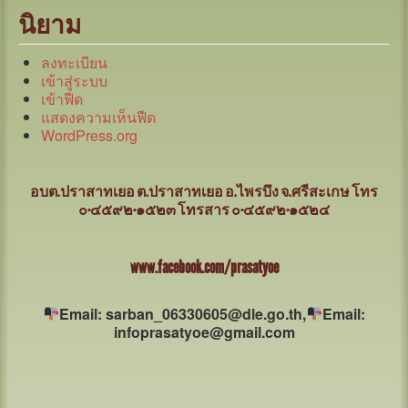
นิยาม
ลงทะเบียน
เข้าสู่ระบบ
เข้าฟีด
แสดงความเห็นฟีด
WordPress.org
อบต.ปราสาทเยอ ต.ปราสาทเยอ อ.ไพรบึง จ.ศรีสะเกษ
โทร
๐-๔๕๙๒-๑๕๒๓ โทรสาร ๐-๔๕๙๒-๑๕๒๔
www.facebook.com/prasatyoe
Email: sarban_06330605@dle.go.th,
Email:
infoprasatyoe@gmail.com