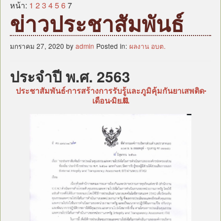
หน้าแรก
หน้า:
1
2
3
4
5
6
7
ข่าวประชาสัมพันธ์
บุคลากร
ข้อมูลหน่วยงาน
มกราคม 27, 2020 by
admin
Posted in:
ผลงาน อบต.
กฎหมาย/ระเบียบ/คู่มือ
ข่าวสาร อบต.
ประจำปี พ.ศ. 2563
แผน
ประชาสัมพันธ์-การสร้างการรับรู้และภูมิคุ้มกันยาเสพติด-
ภารกิจ/กิจกรรม
เดือน-มิย.63.
มาตรการป้องกันการทุจริต
หน่วยตรวจสอบภายใน
ศูนย์บริการร่วม (Oss)
แบบประเมินความพึงพอใจ
กระดานถาม-ตอบ
ITA