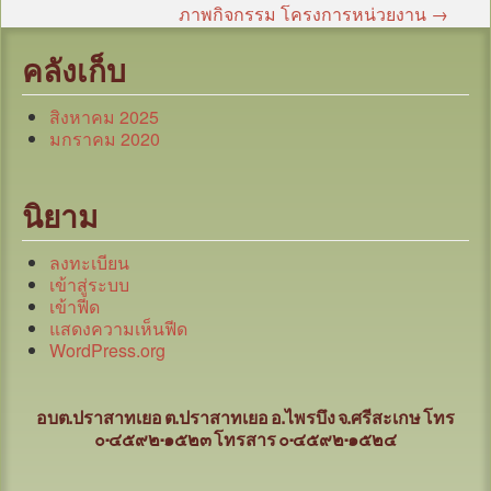
ภาพกิจกรรม โครงการหน่วยงาน
→
คลังเก็บ
สิงหาคม 2025
มกราคม 2020
นิยาม
ลงทะเบียน
เข้าสู่ระบบ
เข้าฟีด
แสดงความเห็นฟีด
WordPress.org
อบต.ปราสาทเยอ ต.ปราสาทเยอ อ.ไพรบึง จ.ศรีสะเกษ
โทร
๐-๔๕๙๒-๑๕๒๓ โทรสาร ๐-๔๕๙๒-๑๕๒๔