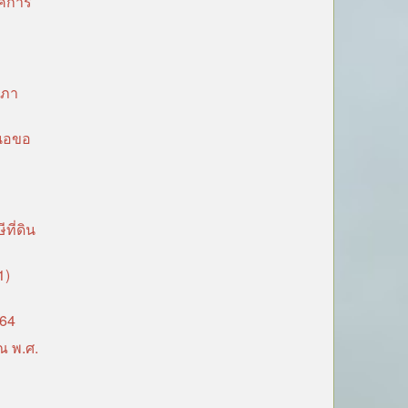
ค์การ
ล
สภา
สนอขอ
ี่ดิน
1)
564
ณ พ.ศ.