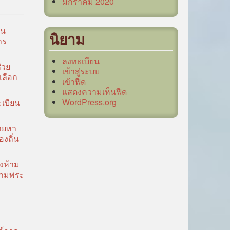
มกราคม 2020
วน
นิยาม
าร
ลงทะเบียน
่วย
เข้าสู่ระบบ
เลือก
เข้าฟีด
แสดงความเห็นฟีด
WordPress.org
ะเบียน
ายหา
องถิ่น
งห้าม
ตามพระ