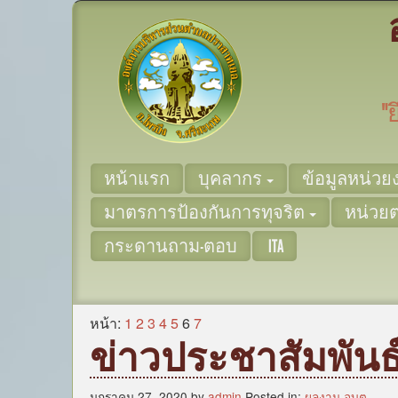
"
หน้าแรก
บุคลากร
ข้อมูลหน่ว
มาตรการป้องกันการทุจริต
หน่วย
กระดานถาม-ตอบ
ITA
หน้า:
1
2
3
4
5
6
7
ข่าวประชาสัมพันธ
มกราคม 27, 2020 by
admin
Posted in:
ผลงาน อบต.