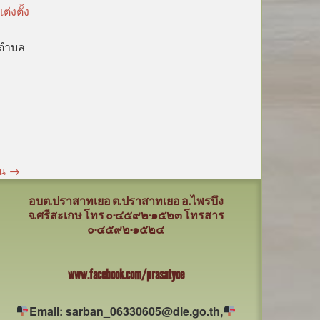
่งตั้ง
นตำบล
าน
→
อบต.ปราสาทเยอ ต.ปราสาทเยอ อ.ไพรบึง
จ.ศรีสะเกษ
โทร ๐-๔๕๙๒-๑๕๒๓ โทรสาร
๐-๔๕๙๒-๑๕๒๔
www.facebook.com/prasatyoe
Email: sarban_06330605@dle.go.th,