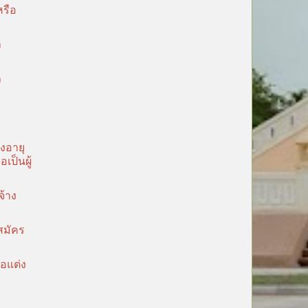
หรือ
ล
ล
งอายุ
เป็นผู้
จ้าง
สมัคร
่อแต่ง